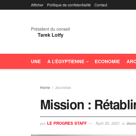
Afficher
Politique de confidentialité
Contact
Président du conseil
Tarek Lotfy
UNE
A L’ÉGYPTIENNE
ECONOMIE
ARC
Home
Jeunesse
Mission : Rétabli
LE PROGRES STAFF
April 25, 2021
Jeun
par
in