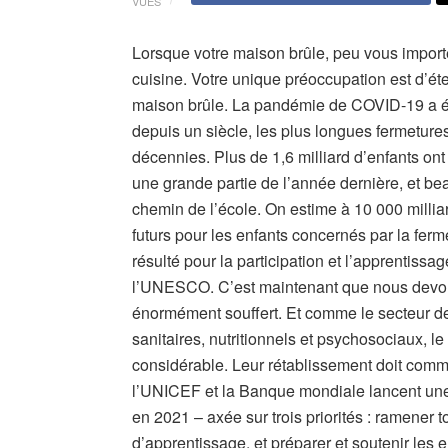
VUES
Lorsque votre maison brûle, peu vous importe
cuisine. Votre unique préoccupation est d’éte
maison brûle. La pandémie de COVID-19 a été
depuis un siècle, les plus longues fermeture
décennies. Plus de 1,6 milliard d’enfants ont
une grande partie de l’année dernière, et bea
chemin de l’école. On estime à 10 000 millia
futurs pour les enfants concernés par la ferm
résulté pour la participation et l’apprentissage
l’UNESCO. C’est maintenant que nous devons
énormément souffert. Et comme le secteur de
sanitaires, nutritionnels et psychosociaux, l
considérable. Leur rétablissement doit com
l’UNICEF et la Banque mondiale lancent une m
en 2021 – axée sur trois priorités : ramener to
d’apprentissage, et préparer et soutenir les