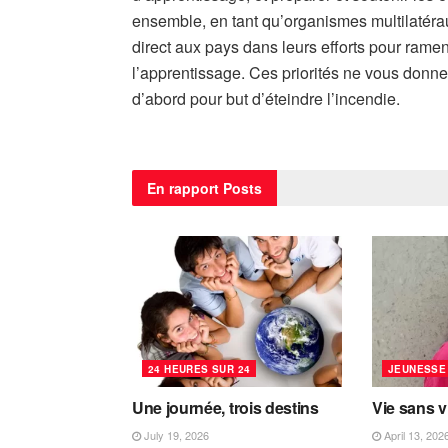
ensemble, en tant qu’organismes multilatéraux
direct aux pays dans leurs efforts pour ramene
l’apprentissage. Ces priorités ne vous donner
d’abord pour but d’éteindre l’incendie.
En rapport
Posts
24 HEURES SUR 24
JEUNESSE
Une journée, trois destins
Vie sans v
July 19, 2026
April 13, 202