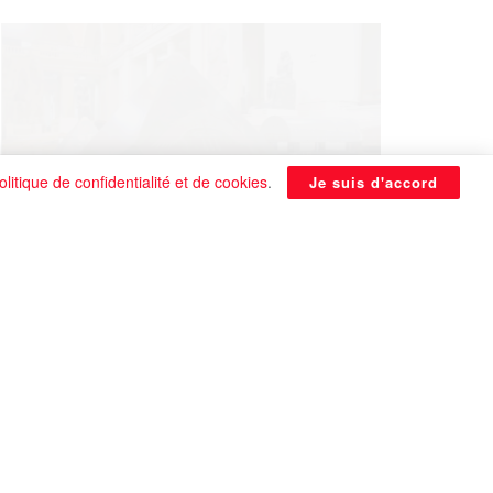
olitique de confidentialité et de cookies
.
Je suis d'accord
La Pyramide noire de Benben
continue à être énigmatique
0 SHARES
Que faire si on tombe amoureux alors qu’on
est en couple ?
0 SHARES