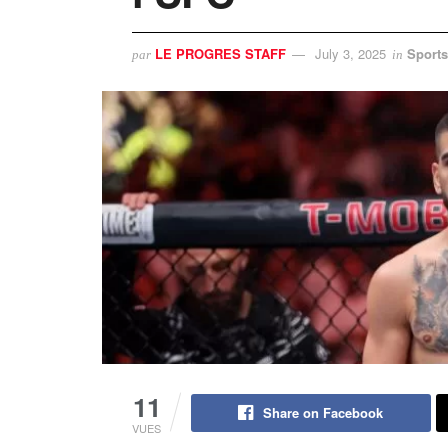
LE PROGRES STAFF
July 3, 2025
Sports
par
in
11
Share on Facebook
VUES