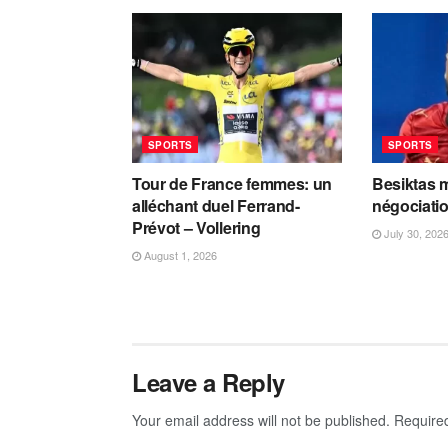
SPORTS
SPORTS
Tour de France femmes: un
Besiktas m
alléchant duel Ferrand-
négociati
Prévot – Vollering
July 30, 202
August 1, 2026
Leave a Reply
Your email address will not be published.
Require