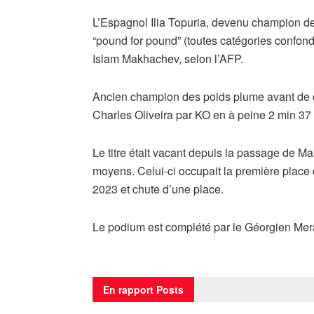
L’Espagnol Ilia Topuria, devenu champion des
“pound for pound” (toutes catégories confond
Islam Makhachev, selon l’AFP.
Ancien champion des poids plume avant de ch
Charles Oliveira par KO en à peine 2 min 37
Le titre était vacant depuis la passage de M
moyens. Celui-ci occupait la première plac
2023 et chute d’une place.
Le podium est complété par le Géorgien Mera
En rapport
Posts