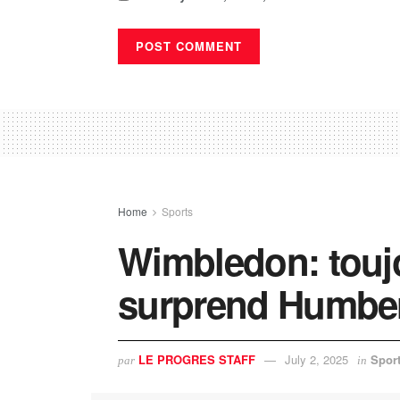
Home
Sports
Wimbledon: toujo
surprend Humber
LE PROGRES STAFF
July 2, 2025
Spor
par
in