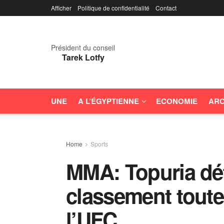
Afficher
Politique de confidentialité
Contact
Président du conseil
Tarek Lotfy
UNE
A L’ÉGYPTIENNE
ECONOMIE
ARC
Home
Sports
MMA: Topuria dé
classement toute
l’UFC