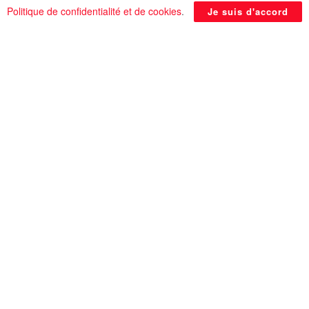
placé des modèles d’un certain nombre de stars
Politique de confidentialité et de cookies
.
Je suis d'accord
de la belle et de l’époque actuelle au début de
l’entrée pour recevoir les invités, comme Oun
Koulthum, la grande chanteuse Fairouz, le défunt
acteur Khaled Saleh.