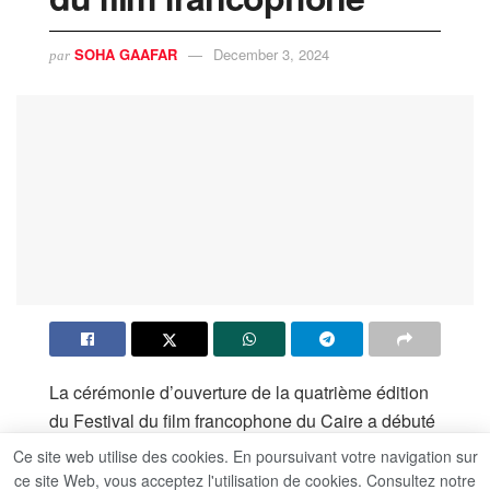
SOHA GAAFAR
December 3, 2024
par
La cérémonie d’ouverture de la quatrième édition
du Festival du film francophone du Caire a débuté
à l’Opéra du Caire, présidée par l’écrivain et
Ce site web utilise des cookies. En poursuivant votre navigation sur
critique de cinéma Dr. Yasser Moheb.Le festival a
ce site Web, vous acceptez l'utilisation de cookies. Consultez notre