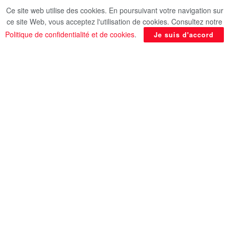
Ce site web utilise des cookies. En poursuivant votre navigation sur
ce site Web, vous acceptez l'utilisation de cookies. Consultez notre
Politique de confidentialité et de cookies
.
Je suis d'accord
Au cœur de l’effervescence du Caire, Bab Zuweila
témoigne du patrimoine médiéval et de la
grandeur architecturale de l’Egypte. Bab Zuweila,
l’une des rares portes qui subsistent dans
l’enceinte de l’ancienne ville du Caire, offre aux
visiteurs un aperçu unique du passé historique de
la ville. Que vous soyez un passionné d’histoire,