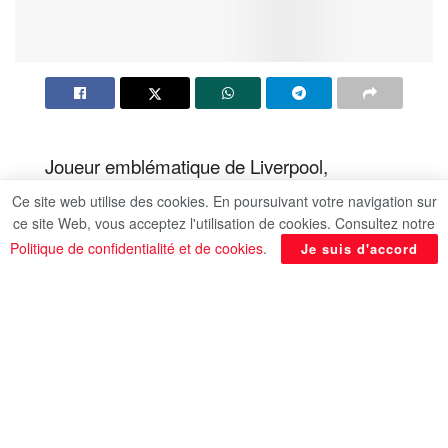
Joueur emblématique de Liverpool,
Mohamed Salah va vivre ses derniers
Ce site web utilise des cookies. En poursuivant votre navigation sur
instants sous le maillot rouge, ce dimanche
ce site Web, vous acceptez l'utilisation de cookies. Consultez notre
Politique de confidentialité et de cookies
.
Je suis d'accord
24 mai 2026 lors de la rencontre face à
Brentford, rapporte l’AFP.
Les adieux s’annoncent poignants. Car Anfield
s’apprête à dire au revoir à l’une de ses légendes
vivantes. Mohamed Salah va en effet enfiler le
maillot rouge de Liverpool pour la dernière fois, ce
dimanche 24 mai 2026 face à Brentford, dans le