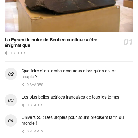
La Pyramide noire de Benben continue à être
énigmatique
0 SHARES
Que faire si on tombe amoureux alors qu’on est en
couple ?
0 SHARES
Les plus belles actrices françaises de tous les temps
0 SHARES
Univers 25 : Des utopies pour souris prédisent la fin du
monde !
0 SHARES