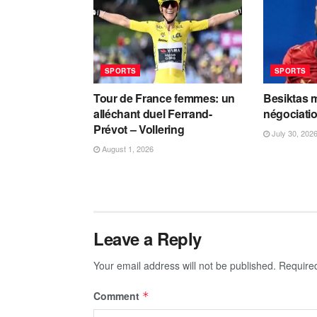
SPORTS
SPORTS
Tour de France femmes: un
Besiktas m
alléchant duel Ferrand-
négociati
Prévot – Vollering
July 30, 202
August 1, 2026
Leave a Reply
Your email address will not be published.
Require
Comment
*