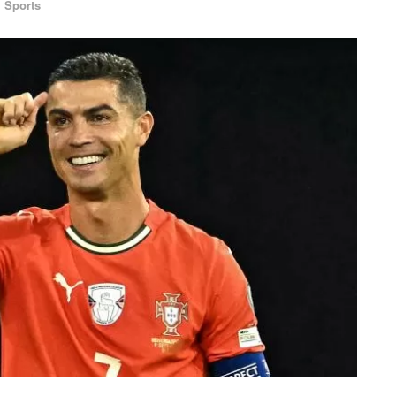
Sports
n