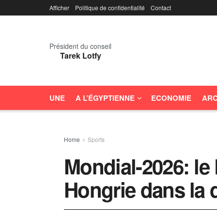
Afficher
Politique de confidentialité
Contact
Président du conseil
Tarek Lotfy
UNE
A L’ÉGYPTIENNE
ECONOMIE
ARC
Home
Sports
Mondial-2026: le
Hongrie dans la 