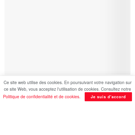
Ce site web utilise des cookies. En poursuivant votre navigation sur
ce site Web, vous acceptez l'utilisation de cookies. Consultez notre
Politique de confidentialité et de cookies
.
Je suis d'accord
La Belgique et l’Égypte n’ont pas réussi à se
départager (1-1), lundi, lors du premier match du
groupe G du Mondial 2026. Les Diables Rouges
ont longtemps couru après le score face à des
Pharaons réalistes, mais l’entrée de Lukaku a été