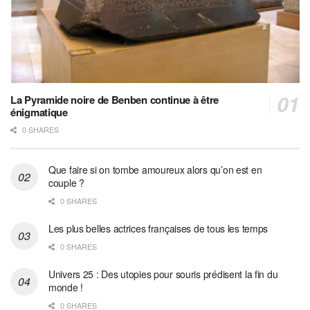
La Pyramide noire de Benben continue à être
énigmatique
0 SHARES
Que faire si on tombe amoureux alors qu’on est en
couple ?
0 SHARES
Les plus belles actrices françaises de tous les temps
0 SHARES
Univers 25 : Des utopies pour souris prédisent la fin du
monde !
0 SHARES