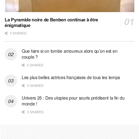
La Pyramide noire de Benben continue à être
énigmatique
0 SHARES
Que faire si on tombe amoureux alors qu’on est en
couple ?
0 SHARES
Les plus belles actrices françaises de tous les temps
0 SHARES
Univers 25 : Des utopies pour souris prédisent la fin du
monde !
0 SHARES