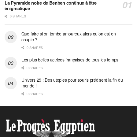
La Pyramide noire de Benben continue à être
énigmatique
0 SHARES
Que faire si on tombe amoureux alors qu’on est en
couple ?
0 SHARES
Les plus belles actrices françaises de tous les temps
0 SHARES
Univers 25 : Des utopies pour souris prédisent la fin du
monde !
0 SHARES