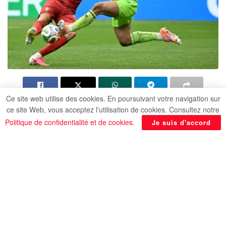
Ce site web utilise des cookies. En poursuivant votre navigation sur
Le Portugal s’est parfaitement repris après son
ce site Web, vous acceptez l'utilisation de cookies. Consultez notre
décevant match nul face à la République
Politique de confidentialité et de cookies
.
Je suis d'accord
démocratique du Congo lors de son entrée au
Mondial 2026. A Houston, les Portugais se sont
imposés 5-0 face à l’Ouzbékistan. Cristiano
Ronaldo, qui a marqué un doublé, est devenu le
premier joueur de l’histoire à inscrire au moins un
but lors de 6 éditions.
Face à des Ouzbeks limités, CR7 a donné