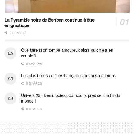
La Pyramide noire de Benben continue à être
énigmatique
0 SHARES
Que faire si on tombe amoureux alors qu’on est en
couple ?
0 SHARES
Les plus belles actrices françaises de tous les temps
0 SHARES
Univers 25 : Des utopies pour souris prédisent la fin du
monde !
0 SHARES