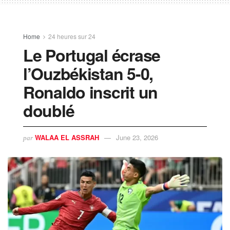
Home
24 heures sur 24
Le Portugal écrase
l’Ouzbékistan 5-0,
Ronaldo inscrit un
doublé
WALAA EL ASSRAH
June 23, 2026
par