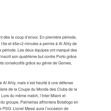
ent dès le coup d’envoi. En première période,
x 15e et 45e+2 minutes a permis à Al Ahly de
de période. Les deux équipes ont marqué des
 inscrit son quatrième but contre Porto grâce
uts consécutifs grâce au génie de Gomes,
re Al Ahly, mais s’est heurté à une défense
culaire de la Coupe du Monde des Clubs de la
 Lors du même match, l’Inter Miami et
e du groupe, Palmeiras affrontera Botafogo en
le PSG. Lionel Messi aura l’occasion de