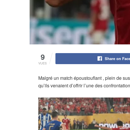
9
Share on Fac
VUES
Malgré un match époustouflant , plein de su
qu’ils venaient d’offrir l’une des confrontat