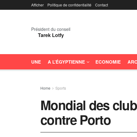
Afficher
Politique de confidentialité
Contact
Président du conseil
Tarek Lotfy
UNE
A L’ÉGYPTIENNE
ECONOMIE
ARC
Home
Sports
Mondial des club
contre Porto