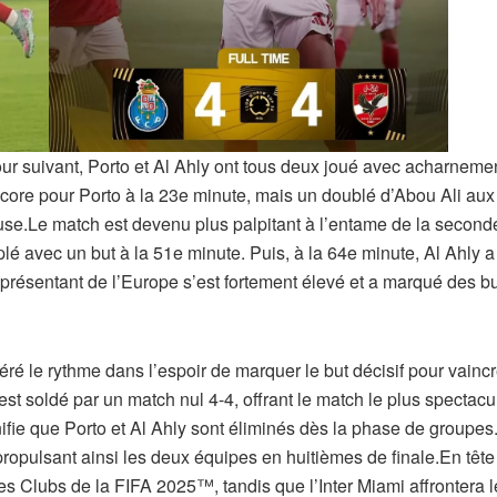
tour suivant, Porto et Al Ahly ont tous deux joué avec acharnem
 score pour Porto à la 23e minute, mais un doublé d’Abou Ali au
ause.Le match est devenu plus palpitant à l’entame de la secon
plé avec un but à la 51e minute. Puis, à la 64e minute, Al Ahly a
résentant de l’Europe s’est fortement élevé et a marqué des b
éré le rythme dans l’espoir de marquer le but décisif pour vainc
est soldé par un match nul 4-4, offrant le match le plus specta
fie que Porto et Al Ahly sont éliminés dès la phase de groupes.
propulsant ainsi les deux équipes en huitièmes de finale.En têt
s Clubs de la FIFA 2025™, tandis que l’Inter Miami affrontera 