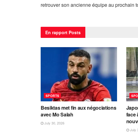
retrouver son ancienne équipe au prochain t
En rapport
Posts
SPORTS
SPO
Besiktas met fin aux négociations
Japon
avec Mo Salah
face 
nouv
July 30, 2026
July 