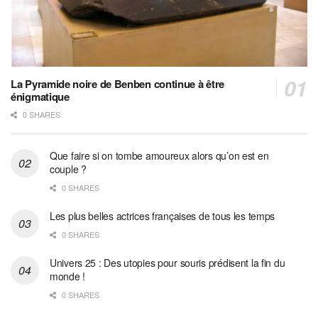
La Pyramide noire de Benben continue à être
énigmatique
0 SHARES
Que faire si on tombe amoureux alors qu’on est en
couple ?
0 SHARES
Les plus belles actrices françaises de tous les temps
0 SHARES
Univers 25 : Des utopies pour souris prédisent la fin du
monde !
0 SHARES