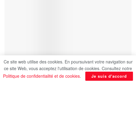
Ce site web utilise des cookies. En poursuivant votre navigation sur
ce site Web, vous acceptez l'utilisation de cookies. Consultez notre
Politique de confidentialité et de cookies
.
Je suis d'accord
Paris SG a étrenné avec sérieux son nouveau
statut de champion d’Europe en dominant 4-0
l’Atlético Madrid d’Antoine Griezmann pour son
entrée en lice dans le Mondial des clubs
dimanche à Pasadena (Californie), selon l’AFP.
La folle nuit munichoise du PSG, qui avait étrillé le
31 mai l’Inter Milan (5-0) en finale de Ligue des