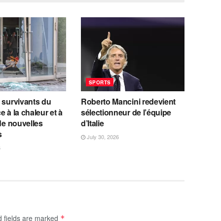
SPORTS
 survivants du
Roberto Mancini redevient
e à la chaleur et à
sélectionneur de l’équipe
 de nouvelles
d’Italie
s
July 30, 2026
6
d fields are marked
*