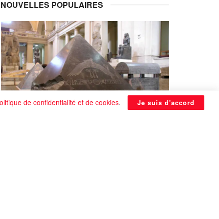
NOUVELLES POPULAIRES
olitique de confidentialité et de cookies
.
Je suis d'accord
La Pyramide noire de Benben
continue à être énigmatique
0 SHARES
Que faire si on tombe amoureux alors qu’on
est en couple ?