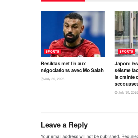
SPORTS
SPORTS
Besiktas met fin aux
Japon: les
négociations avec Mo Salah
séisme fac
la crainte
July 30, 2026
secousse
July 30, 202
Leave a Reply
Your email address will not be published.
Require