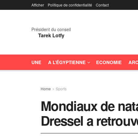
Afficher
Politique de confidentialité
Contact
Président du conseil
Tarek Lotfy
UNE
A L’ÉGYPTIENNE
ECONOMIE
ARC
Home
Sports
Mondiaux de nata
Dressel a retrouv