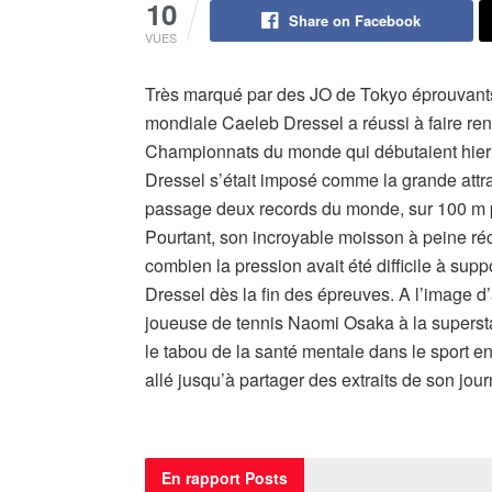
10
Share on Facebook
VUES
Très marqué par des JO de Tokyo éprouvants 
mondiale Caeleb Dressel a réussi à faire ren
Championnats du monde qui débutaient hier 
Dressel s’était imposé comme la grande attra
passage deux records du monde, sur 100 m pa
Pourtant, son incroyable moisson à peine réc
combien la pression avait été difficile à suppo
Dressel dès la fin des épreuves. A l’image 
joueuse de tennis Naomi Osaka à la supersta
le tabou de la santé mentale dans le sport en
allé jusqu’à partager des extraits de son jour
En rapport
Posts