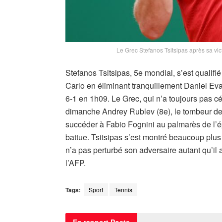
Le Grec Stefanos Tsitsipas après sa vi
Stefanos Tsitsipas, 5e mondial, s’est qualif
Carlo en éliminant tranquillement Daniel Eva
6-1 en 1h09. Le Grec, qui n’a toujours pas cé
dimanche Andrey Rublev (8e), le tombeur de
succéder à Fabio Fognini au palmarès de l’é
battue. Tsitsipas s’est montré beaucoup plus 
n’a pas perturbé son adversaire autant qu’il 
l’AFP.
Tags:
Sport
Tennis
En rapport
Posts