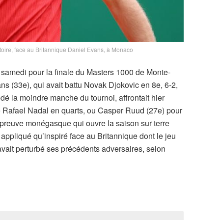
ctoire, face au Britannique Daniel Evans, à Monaco
ié samedi pour la finale du Masters 1000 de Monte-
ns (33e), qui avait battu Novak Djokovic en 8e, 6-2,
dé la moindre manche du tournoi, affrontait hier
 Rafael Nadal en quarts, ou Casper Ruud (27e) pour
preuve monégasque qui ouvre la saison sur terre
appliqué qu’inspiré face au Britannique dont le jeu
avait perturbé ses précédents adversaires, selon