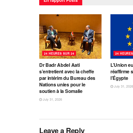
24 HEURES SUR 24
24 HEURES
Dr Badr Abdel Aati
L’Union e
s’entretient avec la cheffe
réaffirme 
par intérim du Bureau des
l’Égypte
Nations unies pour le
July 31, 202
soutien à la Somalie
July 31, 2026
Leave a Reply