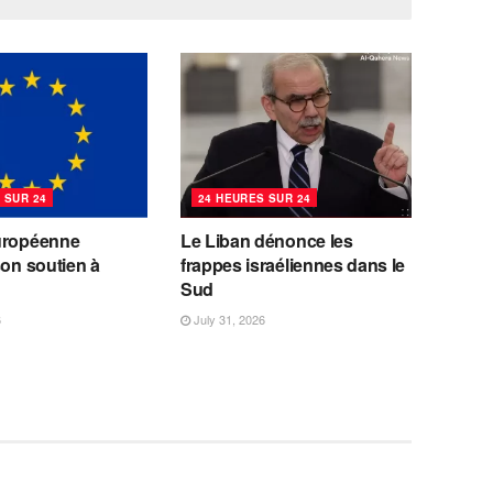
 SUR 24
24 HEURES SUR 24
uropéenne
Le Liban dénonce les
son soutien à
frappes israéliennes dans le
Sud
6
July 31, 2026