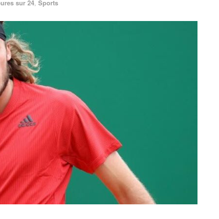
ures sur 24
,
Sports