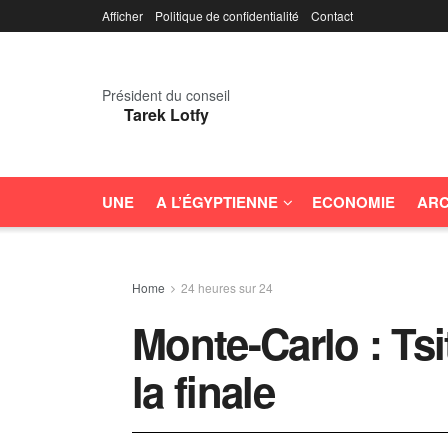
Afficher
Politique de confidentialité
Contact
Président du conseil
Tarek Lotfy
UNE
A L’ÉGYPTIENNE
ECONOMIE
ARC
Home
24 heures sur 24
Monte-Carlo : Tsi
la finale