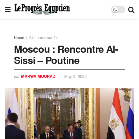
Home
24 heures sur 24
Moscou : Rencontre Al-
Sissi – Poutine
MARWA MOURAD
May 9, 2025
par