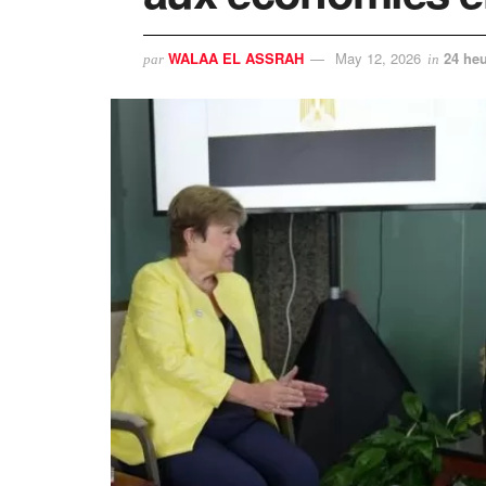
WALAA EL ASSRAH
May 12, 2026
24 heu
par
in