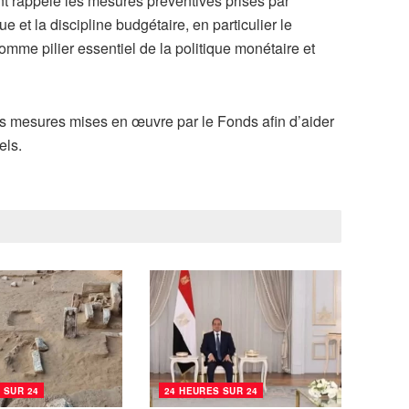
nt rappelé les mesures préventives prises par
e et la discipline budgétaire, en particulier le
comme pilier essentiel de la politique monétaire et
es mesures mises en œuvre par le Fonds afin d’aider
els.
 SUR 24
24 HEURES SUR 24