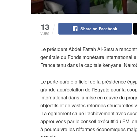
13
Share on Facebook
VUES
Le président Abdel Fattah Al-Sissi a rencontr
générale du Fonds monétaire international e
France tenu dans la capitale kényane, Nairob
Le porte-parole officiel de la présidence égy
grande appréciation de l’Égypte pour la coo
international dans la mise en œuvre du pr
objectifs et de vastes réformes structurelles
Il a également salué l’achèvement avec suc
approuvées par le conseil exécutif du FMI en 
à poursuivre les réformes économiques malgré