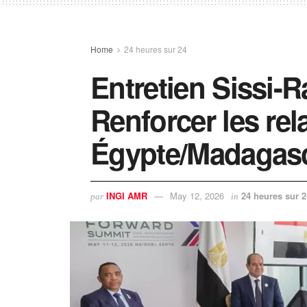
Home
24 heures sur 24
Entretien Sissi-R
Renforcer les rel
Égypte/Madagas
INGI AMR
May 12, 2026
24 heures sur 2
par
in