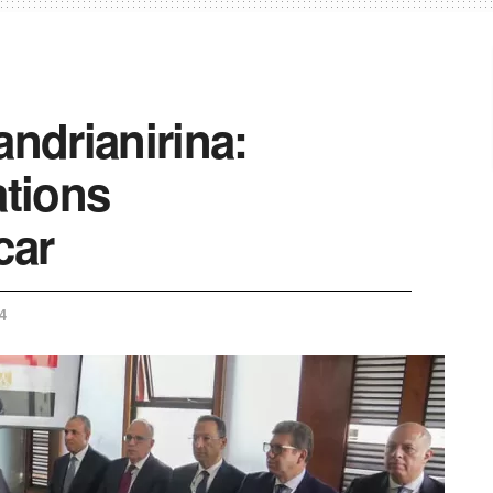
andrianirina:
ations
car
4