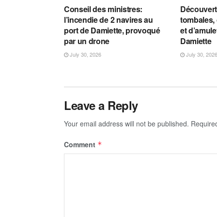
Conseil des ministres:
Découvert
l’incendie de 2 navires au
tombales,
port de Damiette, provoqué
et d’amulet
par un drone
Damiette
July 30, 2026
July 30, 202
Leave a Reply
Your email address will not be published.
Require
Comment
*