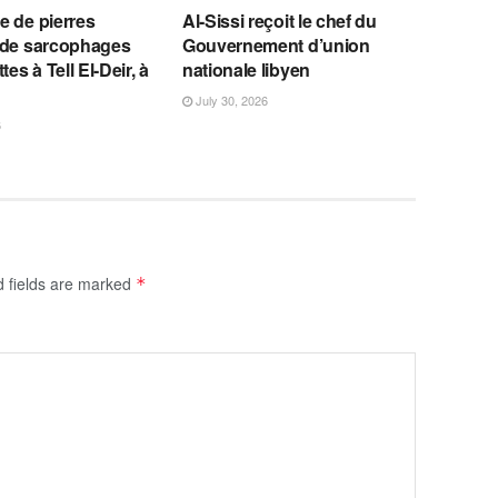
e de pierres
Al-Sissi reçoit le chef du
 de sarcophages
Gouvernement d’union
tes à Tell El-Deir, à
nationale libyen
July 30, 2026
6
d fields are marked
*