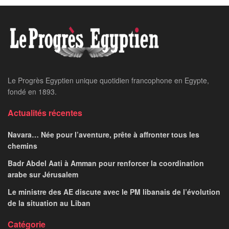
Home
24 heures sur 24
Situation à Gaza : Abou
Mazen au Caire pour
s’entretenir avec le
Président Al-Sissi
NEVINE AHMED
January 7, 2024
par