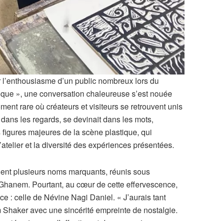
r l’enthousiasme d’un public nombreux lors du
tique », une conversation chaleureuse s’est nouée
ent rare où créateurs et visiteurs se retrouvent unis
 dans les regards, se devinait dans les mots,
figures majeures de la scène plastique, qui
atelier et la diversité des expériences présentées.
aient plusieurs noms marquants, réunis sous
Ghanem. Pourtant, au cœur de cette effervescence,
ce : celle de Névine Nagi Daniel. « J’aurais tant
m Shaker avec une sincérité empreinte de nostalgie.