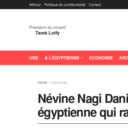
Afficher
Politique de confidentialité
Contact
Président du conseil
Tarek Lotfy
UNE
A L’ÉGYPTIENNE
ECONOMIE
ARC
Home
Aquarelle
Névine Nagi Danie
égyptienne qui r