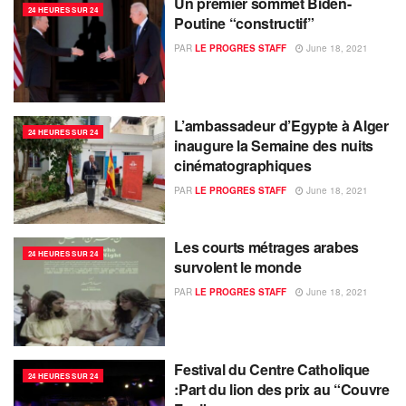
Un premier sommet Biden-
24 HEURES SUR 24
Poutine “constructif”
PAR
LE PROGRES STAFF
June 18, 2021
L’ambassadeur d’Egypte à Alger
24 HEURES SUR 24
inaugure la Semaine des nuits
cinématographiques
PAR
LE PROGRES STAFF
June 18, 2021
Les courts métrages arabes
24 HEURES SUR 24
survolent le monde
PAR
LE PROGRES STAFF
June 18, 2021
Festival du Centre Catholique
24 HEURES SUR 24
:Part du lion des prix au “Couvre