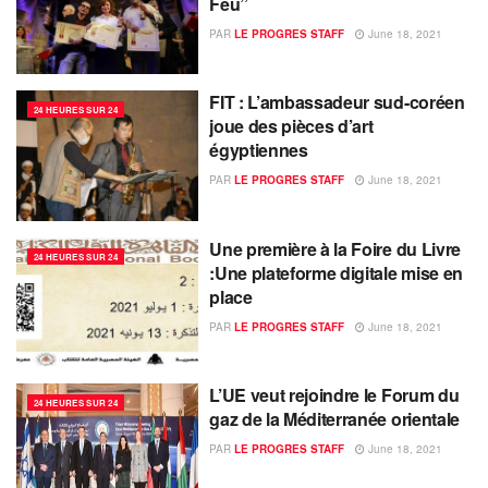
Feu”
PAR
LE PROGRES STAFF
June 18, 2021
FIT : L’ambassadeur sud-coréen
24 HEURES SUR 24
joue des pièces d’art
égyptiennes
PAR
LE PROGRES STAFF
June 18, 2021
Une première à la Foire du Livre
24 HEURES SUR 24
:Une plateforme digitale mise en
place
PAR
LE PROGRES STAFF
June 18, 2021
L’UE veut rejoindre le Forum du
24 HEURES SUR 24
gaz de la Méditerranée orientale
PAR
LE PROGRES STAFF
June 18, 2021