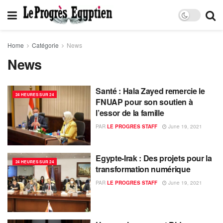
Home
Catégorie
News
News
Santé : Hala Zayed remercie le
24 HEURES SUR 24
FNUAP pour son soutien à
l’essor de la famille
PAR
LE PROGRES STAFF
June 19, 2021
Egypte-Irak : Des projets pour la
24 HEURES SUR 24
transformation numérique
PAR
LE PROGRES STAFF
June 19, 2021