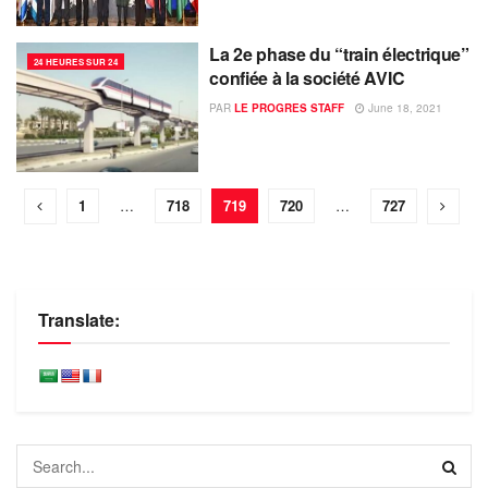
La 2e phase du “train électrique”
24 HEURES SUR 24
confiée à la société AVIC
PAR
LE PROGRES STAFF
June 18, 2021
1
…
718
719
720
…
727
Translate: