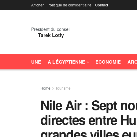
Afficher
Politique de confidentialité
Contact
Président du conseil
Tarek Lotfy
UNE
A L’ÉGYPTIENNE
ECONOMIE
ARC
Home
Tourisme
Nile Air : Sept no
directes entre Hu
grandes villes e