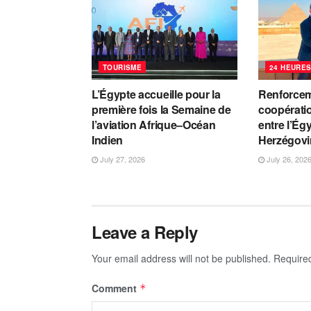
TOURISME
24 HEURES
L’Égypte accueille pour la
Renforcem
première fois la Semaine de
coopératio
l’aviation Afrique–Océan
entre l’Ég
Indien
Herzégovi
July 27, 2026
July 26, 202
Leave a Reply
Your email address will not be published.
Require
Comment
*