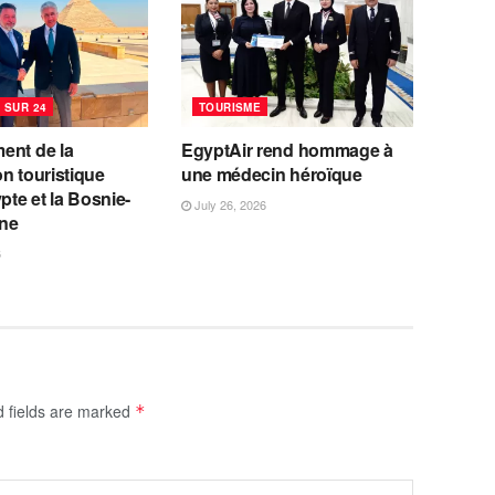
 SUR 24
TOURISME
ent de la
EgyptAir rend hommage à
n touristique
une médecin héroïque
ypte et la Bosnie-
July 26, 2026
ne
6
d fields are marked
*