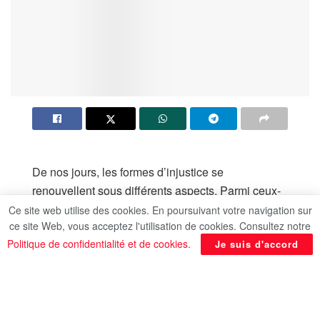
De nos jours, les formes d’injustice se
renouvellent sous différents aspects. Parmi ceux-
ci, ce qui arrive dans notre société de façon
Ce site web utilise des cookies. En poursuivant votre navigation sur
ce site Web, vous acceptez l'utilisation de cookies. Consultez notre
générale en termes de transgression des droits
Politique de confidentialité et de cookies
.
Je suis d'accord
qu’ils soient tangibles ou intangibles. La Sunna
prophétique a remédié à ces injustices sous toutes
leurs formes, que ce soit au niveau des individus
ou de la société. Et parmi les moyens de remédier