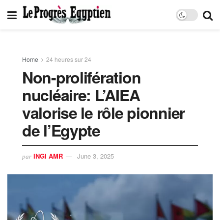
Home
24 heures sur 24
Non-prolifération
nucléaire: L’AIEA
valorise le rôle pionnier
de l’Egypte
INGI AMR
June 3, 2025
par