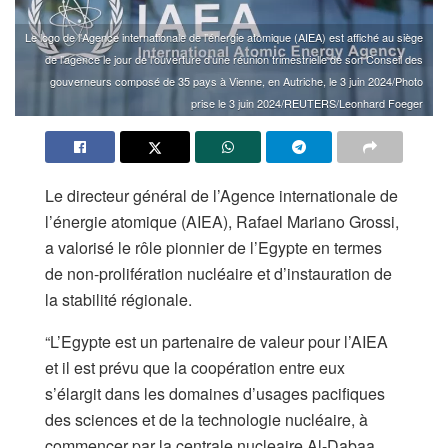
Le logo de l'Agence internationale de l'énergie atomique (AIEA) est affiché au siège
de l'agence le jour de l'ouverture d'une réunion trimestrielle de son Conseil des
gouverneurs composé de 35 pays à Vienne, en Autriche, le 3 juin 2024/Photo
prise le 3 juin 2024/REUTERS/Leonhard Foeger
Le directeur général de l’Agence internationale de
l’énergie atomique (AIEA), Rafael Mariano Grossi,
a valorisé le rôle pionnier de l’Egypte en termes
de non-prolifération nucléaire et d’instauration de
la stabilité régionale.
“L’Egypte est un partenaire de valeur pour l’AIEA
et il est prévu que la coopération entre eux
s’élargit dans les domaines d’usages pacifiques
des sciences et de la technologie nucléaire, à
commencer par la centrale nucleaire Al-Dabaa