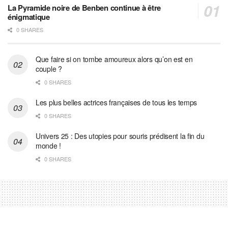
La Pyramide noire de Benben continue à être
énigmatique
0 SHARES
Que faire si on tombe amoureux alors qu’on est en
couple ?
0 SHARES
Les plus belles actrices françaises de tous les temps
0 SHARES
Univers 25 : Des utopies pour souris prédisent la fin du
monde !
0 SHARES