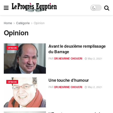
Home
Catégorie
Opinion
Opinion
Avant le deuxième remplissage
OPINION
du Barrage
PAR
DR.NESRINE CHOUCRI
May 2, 2021
Une touche d’humour
OPINION
PAR
DR.NESRINE CHOUCRI
May 2, 2021