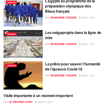
L’Egypte au programme de la
OPINION
préparation olympique des
Bleus français
PAR
DR.NESRINE CHOUCRI
May 2, 2021
Les mégaprojets dans la ligne de
OPINION
mire
PAR
DR.NESRINE CHOUCRI
May 2, 2021
La prière pour sauver l’humanité
OPINION
de l’épreuve Covid-19
PAR
DR.NESRINE CHOUCRI
May 2, 2021
Visite importante à un moment important
OPINION
PAR
LE PROGRES STAFF
April 27, 2021