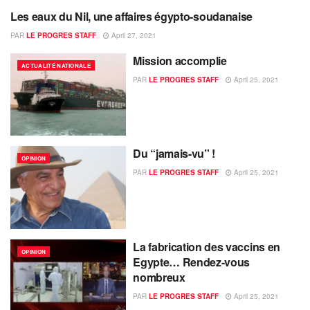
Les eaux du Nil, une affaires égypto-soudanaise
OPINION
PAR
LE PROGRES STAFF
April 27, 2021
Mission accomplie
ACTUALITÉ NATIONALE
PAR
LE PROGRES STAFF
April 25, 2021
Du “jamais-vu” !
OPINION
PAR
LE PROGRES STAFF
April 25, 2021
La fabrication des vaccins en
OPINION
Egypte… Rendez-vous
nombreux
PAR
LE PROGRES STAFF
April 25, 2021