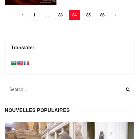
1
…
83
84
85
86
Translate:
NOUVELLES POPULAIRES