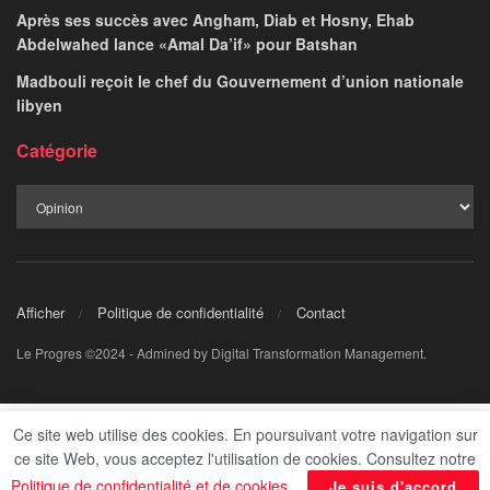
Après ses succès avec Angham, Diab et Hosny, Ehab
Abdelwahed lance «Amal Da’if» pour Batshan
Madbouli reçoit le chef du Gouvernement d’union nationale
libyen
Catégorie
Afficher
Politique de confidentialité
Contact
Le Progres ©2024 - Admined by Digital Transformation Management.
Ce site web utilise des cookies. En poursuivant votre navigation sur
ce site Web, vous acceptez l'utilisation de cookies. Consultez notre
Politique de confidentialité et de cookies
.
Je suis d'accord