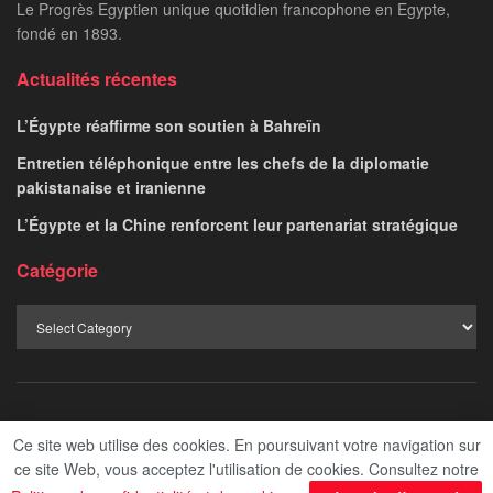
Le Progrès Egyptien unique quotidien francophone en Egypte,
fondé en 1893.
Actualités récentes
L’Égypte réaffirme son soutien à Bahreïn
Entretien téléphonique entre les chefs de la diplomatie
pakistanaise et iranienne
L’Égypte et la Chine renforcent leur partenariat stratégique
Catégorie
Afficher
Politique de confidentialité
Contact
Ce site web utilise des cookies. En poursuivant votre navigation sur
ce site Web, vous acceptez l'utilisation de cookies. Consultez notre
Le Progres ©2024 - Admined by Digital Transformation Management.