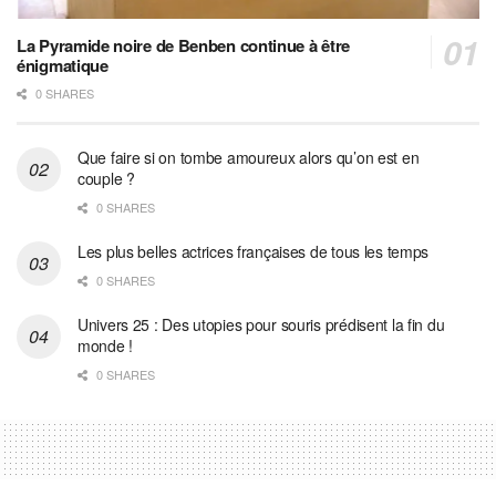
La Pyramide noire de Benben continue à être
énigmatique
0 SHARES
Que faire si on tombe amoureux alors qu’on est en
couple ?
0 SHARES
Les plus belles actrices françaises de tous les temps
0 SHARES
Univers 25 : Des utopies pour souris prédisent la fin du
monde !
0 SHARES