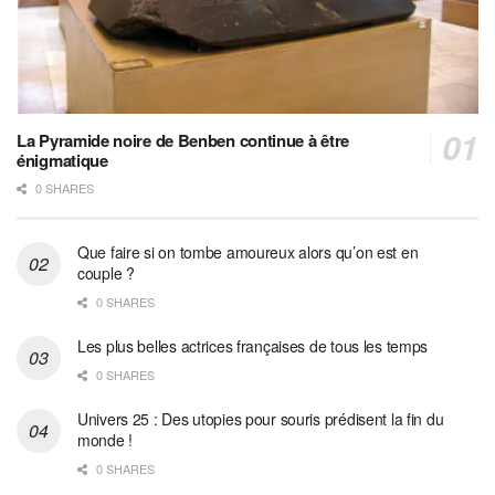
La Pyramide noire de Benben continue à être
énigmatique
0 SHARES
Que faire si on tombe amoureux alors qu’on est en
couple ?
0 SHARES
Les plus belles actrices françaises de tous les temps
0 SHARES
Univers 25 : Des utopies pour souris prédisent la fin du
monde !
0 SHARES