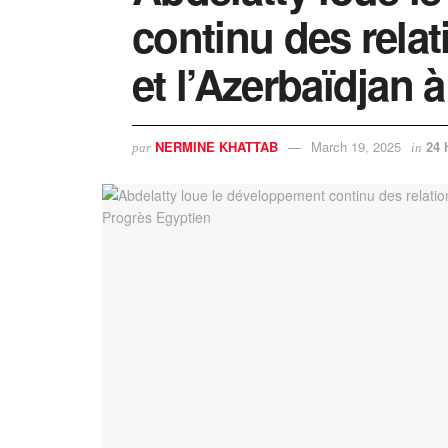
continu des relat
et l’Azerbaïdjan 
NERMINE KHATTAB
March 19, 2025
24 
par
in