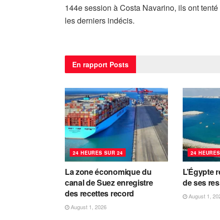
144e session à Costa Navarino, ils ont tenté 
les derniers indécis.
En rapport
Posts
24 HEURES SUR 24
24 HEURES
La zone économique du
L’Égypte r
canal de Suez enregistre
de ses re
des recettes record
August 1, 20
August 1, 2026