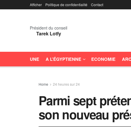
Afficher
Politique de confidentialité
Contact
Président du conseil
Tarek Lotfy
UNE
A L’ÉGYPTIENNE
ECONOMIE
ARC
Home
24 heures sur 24
Parmi sept préten
son nouveau pré