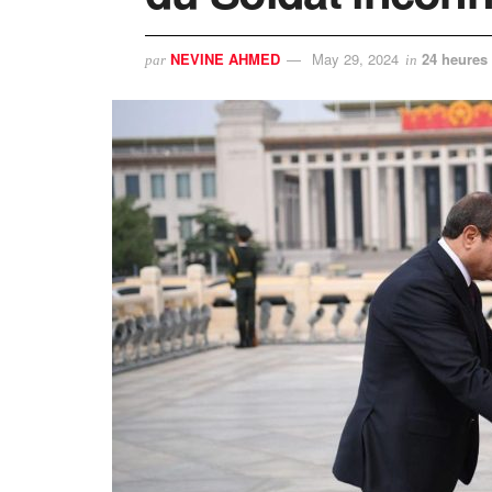
NEVINE AHMED
May 29, 2024
24 heures 
par
in