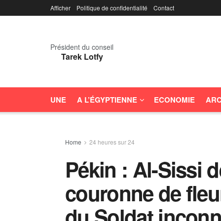
Afficher
Politique de confidentialité
Contact
Président du conseil
Tarek Lotfy
UNE
A L’ÉGYPTIENNE
ECONOMIE
ARC
Home
24 heures sur 24
Pékin : Al-Sissi
couronne de fleu
du Soldat incon