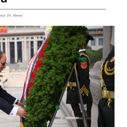
sur 24
,
News