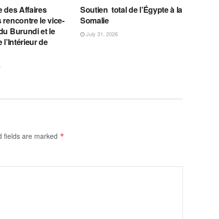
e des Affaires
Soutien total de l’Égypte à la
 rencontre le vice-
Somalie
du Burundi et le
July 31, 2026
 l’Intérieur de
6
d fields are marked
*