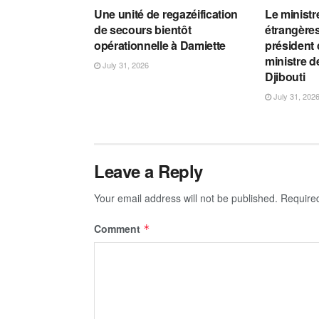
Une unité de regazéification
Le ministr
de secours bientôt
étrangères
opérationnelle à Damiette
président 
ministre de
July 31, 2026
Djibouti
July 31, 202
Leave a Reply
Your email address will not be published.
Require
Comment
*