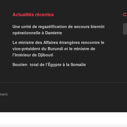
ngping discutent de la
nale et de la
ure
s sur 24
,
News