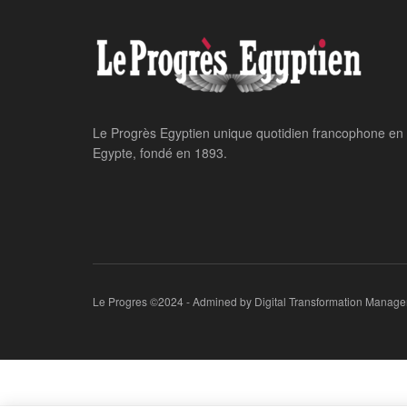
Home
24 heures sur 24
Al-Sissi et Xi Ji
conjoncture régio
coordination fut
NEVINE AHMED
May 29, 2024
24 heure
par
in