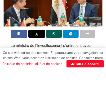
Le ministre de l’Investissement s’entretient avec
l’ambassadeur de Chine au Caire. Le ministre de
Ce site web utilise des cookies. En poursuivant votre navigation sur
l’Investissement et du Commerce extérieur,
ce site Web, vous acceptez l'utilisation de cookies. Consultez notre
Hassan Al-Khatib, et l’ambassadeur de Chine en
Politique de confidentialité et de cookies
.
Je suis d'accord
Egypte, Liao Liqiang, ont discuté mercredi des
moyens de renforcer les relations bilatérales et
d’élargir la coopération économique et
commerciale entre les deux pays. Au cours de la
rencontre, M. Al-Khatib a indiqué que l’Egypte
offrait aux entreprises chinoises et autres un accès