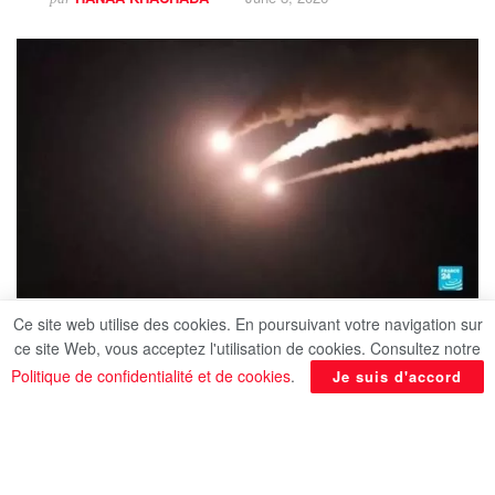
Ce site web utilise des cookies. En poursuivant votre navigation sur
ce site Web, vous acceptez l'utilisation de cookies. Consultez notre
Politique de confidentialité et de cookies
.
Je suis d'accord
Le porte-parole des Houthis a déclaré qu’une
salve de missiles avait été lancée en direction de
cibles sensibles dans la région de Jaffa.
Il a également annoncé l’interdiction totale de la