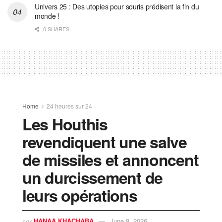
Univers 25 : Des utopies pour souris prédisent la fin du
monde !
0 SHARES
Home
24 heures sur 24
Les Houthis
revendiquent une salve
de missiles et annoncent
un durcissement de
leurs opérations
HANAA KHACHABA
June 8, 2026
par