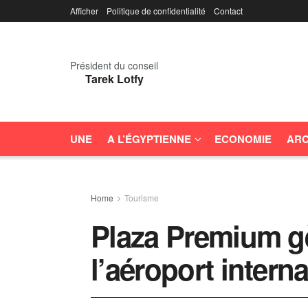
Afficher
Politique de confidentialité
Contact
Président du conseil
Tarek Lotfy
UNE
A L’ÉGYPTIENNE
ECONOMIE
ARC
Home
Tourisme
Plaza Premium gè
l’aéroport intern