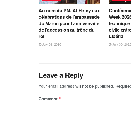
Au nom du PM, Al-Hefny aux
Conférenc
célébrations de l’ambassade
Week 2026
du Maroc pour l’anniversaire
technique 
de l’accession au trône du
civile entr
roi
Libéria
July 31, 2026
July 30, 202
Leave a Reply
Your email address will not be published.
Require
Comment
*