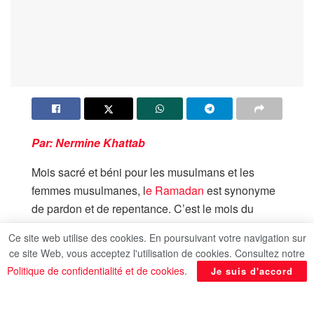
Par: Nermine Khattab
Mois sacré et béni pour les musulmans et les
femmes musulmanes, l
e Ramadan
est synonyme
de pardon et de repentance. C’est le mois du
jeûne et des bonnes actions. Les tenues les plus
Ce site web utilise des cookies. En poursuivant votre navigation sur
portées selon les occasions sont
des vêtements
ce site Web, vous acceptez l'utilisation de cookies. Consultez notre
traditionnels et modestes
, confortables aussi
Politique de confidentialité et de cookies
.
Je suis d'accord
notamment pour faciliter les moments de prières.
Voici quelques bonnes pistes dans le choix de vos