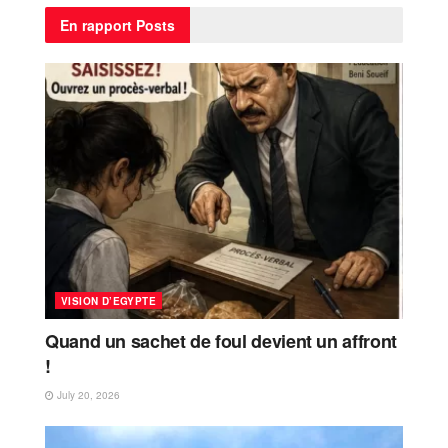
En rapport
Posts
VISION D’EGYPTE
Quand un sachet de foul devient un affront
!
July 20, 2026