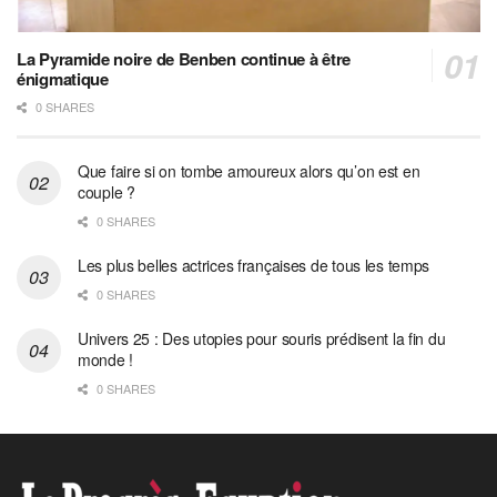
La Pyramide noire de Benben continue à être
énigmatique
0 SHARES
Que faire si on tombe amoureux alors qu’on est en
couple ?
0 SHARES
Les plus belles actrices françaises de tous les temps
0 SHARES
Univers 25 : Des utopies pour souris prédisent la fin du
monde !
0 SHARES