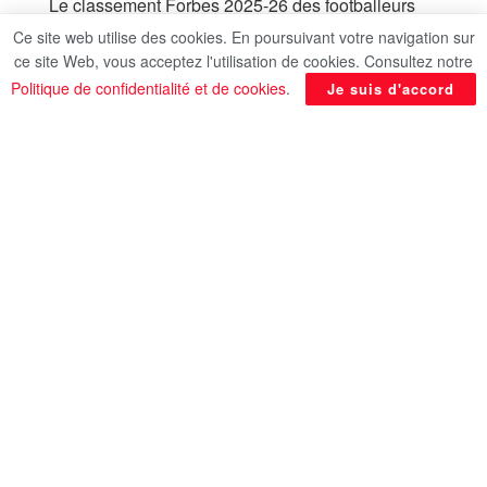
Le classement Forbes 2025-26 des footballeurs
les mieux rémunérés a été annoncé avec
Ce site web utilise des cookies. En poursuivant votre navigation sur
beaucoup de surprises. Mohamed Salah
ce site Web, vous acceptez l'utilisation de cookies. Consultez notre
l’international égyptien et le joueur de Liverpool a
Politique de confidentialité et de cookies
.
Je suis d'accord
occupé la 7e place.
Cristiano Ronaldo figure en tête de la liste Forbes
pour la sixième fois en dix ans avec des revenus
combinés estimés à 280 millions de dollars,
selon
fr.besoccer.com
.
Lionel Messi, 2ème avec des revenus estimés à
130 millions de dollars.
Karim Benzema, ancien Ballon d’Or français, se
classe troisième avec 104 millions de dollars.
La Liga est la plus représentée dans le top 10
avec trois joueurs du Real Madrid : Kylian Mbappé