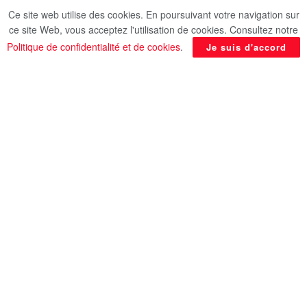
Ce site web utilise des cookies. En poursuivant votre navigation sur
Des “superpouvoirs” inimaginables d’ici 2030
ce site Web, vous acceptez l'utilisation de cookies. Consultez notre
Politique de confidentialité et de cookies
.
Je suis d'accord
Les innovations technologiques créent des outils
de plus en plus puissants pour développer de
nouvelles compétences. Dans un avenir proche,
les humains auront accès à des “superpouvoirs”
inimaginables, selon le site
tameteo.com
.
Alors que nous entrons dans la prochaine
décennie, les innovations technologiques
promettent de transformer la vie humaine de
manière auparavant inimaginable. D’ici 2030,
la
fusion de la technologie avec la biologie et
l’intelligence artificielle (IA) conférera aux
humains une série de “superpouvoirs” qui
étendront nos capacités physiques et
mentales.