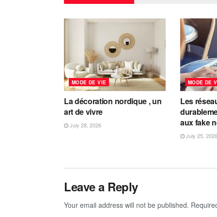
MODE DE VIE
MODE DE V
La décoration nordique , un
Les résea
art de vivre
durableme
aux fake 
July 28, 2026
July 25, 202
Leave a Reply
Your email address will not be published.
Require