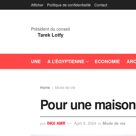
Afficher
Politique de confidentialité
Contact
Président du conseil
Tarek Lotfy
UNE
A L’ÉGYPTIENNE
ECONOMIE
ARC
Home
Mode de vie
Pour une maison
INGI AMR
April 9, 2024
Mode de vie
par
in