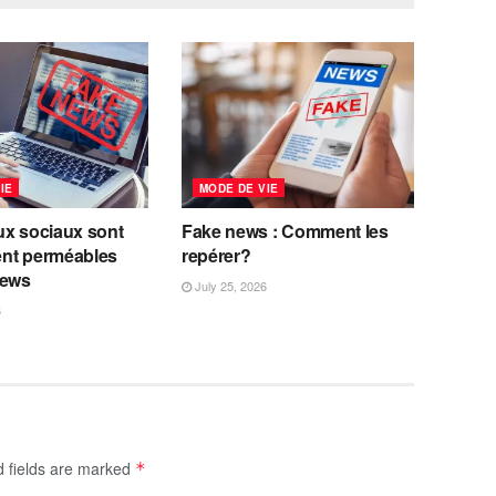
IE
MODE DE VIE
ux sociaux sont
Fake news : Comment les
nt perméables
repérer?
news
July 25, 2026
6
d fields are marked
*