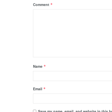
Comment
*
Name
*
Email
*
Save my name, email, and website in this b