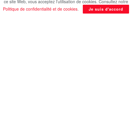
ce site Web, vous acceptez l'utilisation de cookies. Consultez notre
La psychologie de l’habitat étudie l’impact des
Politique de confidentialité et de cookies
.
Je suis d'accord
environnements de vie sur les émotions et les
comportements. Elle combine des principes de
psychologie, d’architecture et de décoration
intérieure pour créer des espaces esthétiques,
confortables et agréables.
Confort et clarté d’esprit
Le design d’une habitation a un impact significatif
sur l’état émotionnel de ses occupants. Les
couleurs, l’éclairage, l’agencement de l’espace et
même le choix des meubles peuvent évoquer
diverses émotions. Par exemple, les couleurs
chaudes comme le rouge et l’orange peuvent
créer un sentiment de confort et d’énergie, tandis
que les tons plus froids comme le bleu et le vert