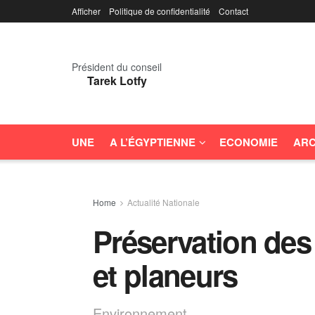
Afficher
Politique de confidentialité
Contact
Président du conseil
Tarek Lotfy
UNE
A L’ÉGYPTIENNE
ECONOMIE
ARC
Home
Actualité Nationale
Préservation des
et planeurs
Environnement