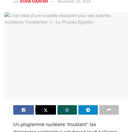
SOHA GAAFAR
November 23, 2024
par
Un programme nucléaire “troublant”: les
diplomates occidentaux ont dressé jeudi à Vienne