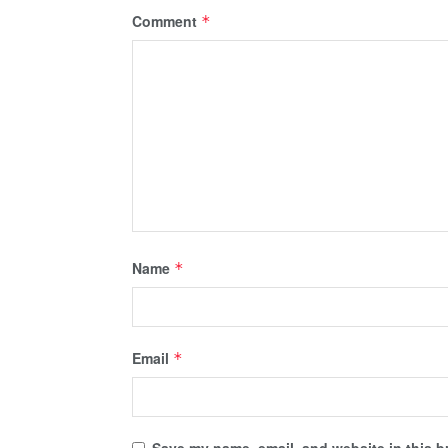
Comment
*
Name
*
Email
*
Save my name, email, and website in this b