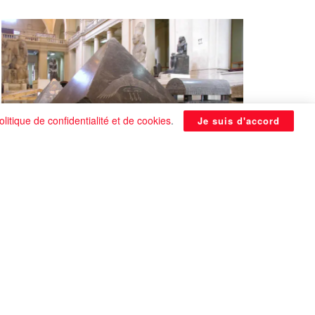
olitique de confidentialité et de cookies
.
Je suis d'accord
La Pyramide noire de Benben
continue à être énigmatique
0 SHARES
Que faire si on tombe amoureux alors qu’on
est en couple ?