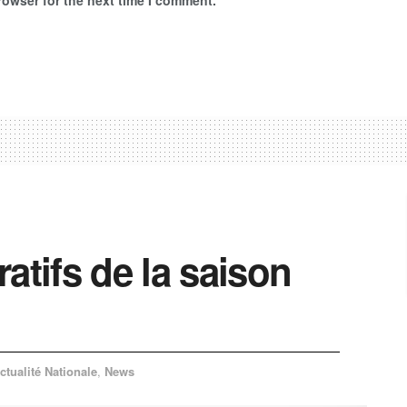
atifs de la saison
ctualité Nationale
,
News