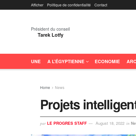
Afficher
Politique de confidentialité
Contact
Président du conseil
Tarek Lotfy
UNE
A L’ÉGYPTIENNE
ECONOMIE
ARC
Home
News
Projets intellige
LE PROGRES STAFF
August 18, 2022
Ne
par
in