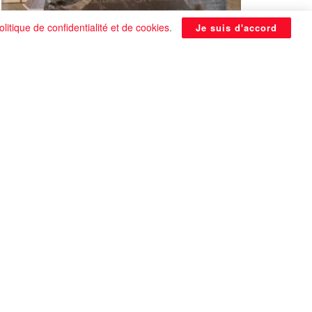
olitique de confidentialité et de cookies
.
Je suis d'accord
La Pyramide noire de Benben
continue à être énigmatique
0 SHARES
Que faire si on tombe amoureux alors qu’on
est en couple ?
0 SHARES
Les plus belles actrices françaises de tous les
temps
0 SHARES
Univers 25 : Des utopies pour souris prédisent
la fin du monde !