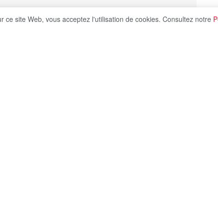
ur ce site Web, vous acceptez l'utilisation de cookies. Consultez notre
P
Share on X
Kylian Mbappé (26 ans) est resté avec les Bleus, lui
 on scrute de très près la situation de la star
insi que le Français n’a effectué qu’un tiers de la