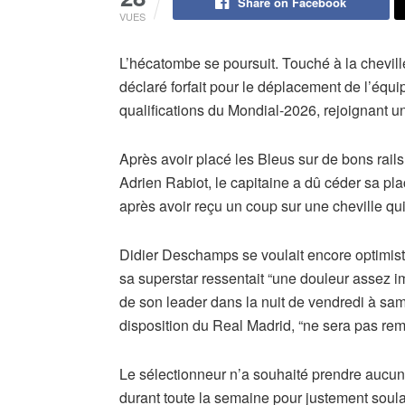
Share on Facebook
VUES
L’hécatombe se poursuit. Touché à la chevill
déclaré forfait pour le déplacement de l’équ
qualifications du Mondial-2026, rejoignant un
Après avoir placé les Bleus sur de bons rail
Adrien Rabiot, le capitaine a dû céder sa pl
après avoir reçu un coup sur une cheville qui
Didier Deschamps se voulait encore optimiste
sa superstar ressentait “une douleur assez im
de son leader dans la nuit de vendredi à same
disposition du Real Madrid, “ne sera pas rem
Le sélectionneur n’a souhaité prendre aucun
durant toute la semaine pour justement soula