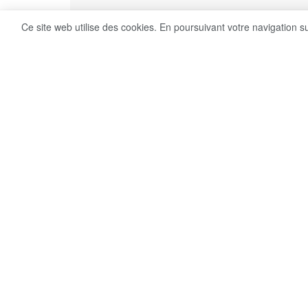
Ce site web utilise des cookies. En poursuivant votre navigation s
15
Share on Facebook
VUES
Par: Soha Gaafar
Arrivé blessé à la cheville à Clairefontaine, 
qui suit un traitement particulier. En Espagne,
madrilène, qui empile les buts. AS explique a