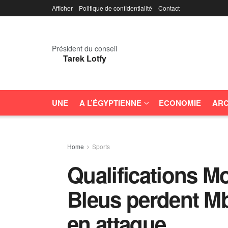
Afficher
Politique de confidentialité
Contact
Président du conseil
Tarek Lotfy
UNE
A L’ÉGYPTIENNE
ECONOMIE
ARC
Home
Sports
Qualifications Mo
Bleus perdent M
en attaque