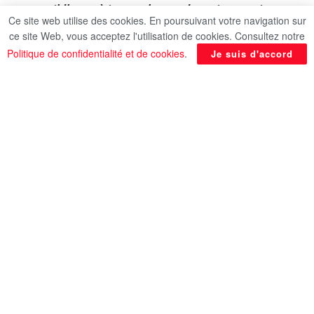
quotidienne à travers le monde, notamment
Ce site web utilise des cookies. En poursuivant votre navigation sur
aux Etats-Unis. Les taux de chômage ont
ce site Web, vous acceptez l'utilisation de cookies. Consultez notre
atteint environ 25% et de nombreuses
Politique de confidentialité et de cookies
.
Je suis d'accord
entreprises ont fermé leurs portes. Les familles
ont perdu leurs économies et les denrées
alimentaires sont devenues rares, surtout avec
la catastrophe de la “poussière” qui a frappé
les Grandes Plaines. Malgré ces grands défis
économiques, cette période a vu émerger des
innovations notables, dont certaines ont
contribué à changer le quotidien des gens,
telles que les tranches de pain et le ruban
adhésif (couramment connu par Scotch).
Découvrez quelques principales innovations
selon le site “Historyfacts”.
Par Névine Ahmed