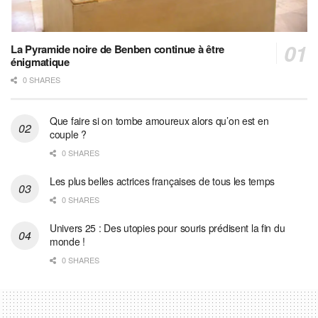
La Pyramide noire de Benben continue à être
énigmatique
0 SHARES
Que faire si on tombe amoureux alors qu’on est en
couple ?
0 SHARES
Les plus belles actrices françaises de tous les temps
0 SHARES
Univers 25 : Des utopies pour souris prédisent la fin du
monde !
0 SHARES