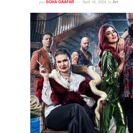
SOHA GAAFAR
April 16, 2024
Art
par
in