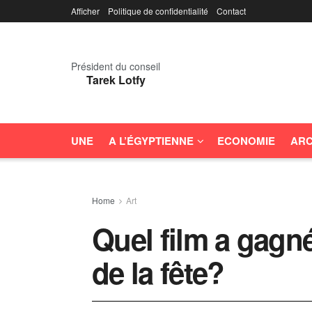
Afficher
Politique de confidentialité
Contact
Président du conseil
Tarek Lotfy
UNE
A L’ÉGYPTIENNE
ECONOMIE
ARC
Home
Art
Quel film a gagn
de la fête?