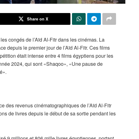
Share on X
les congés de l’Aïd Al-Fitr dans les cinémas. La
ce depuis le premier jour de l’Aïd Al-Fitr. Ces films
pétition était intense entre 4 films égyptiens pour les
l’année 2024, qui sont «Shaqoo», «Une pause de
é».
ice des revenus cinématographiques de l’Aïd Al-Fitr
ons de livres depuis le début de sa sortie pendant les
sé 9 millions et 806 mille livres égyptiennes, portant