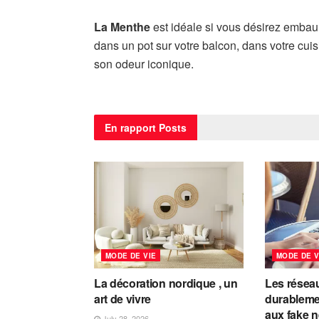
La Menthe
est idéale si vous désirez embaum
dans un pot sur votre balcon, dans votre cuis
son odeur iconique.
En rapport
Posts
MODE DE VIE
MODE DE V
La décoration nordique , un
Les résea
art de vivre
durableme
aux fake 
July 28, 2026