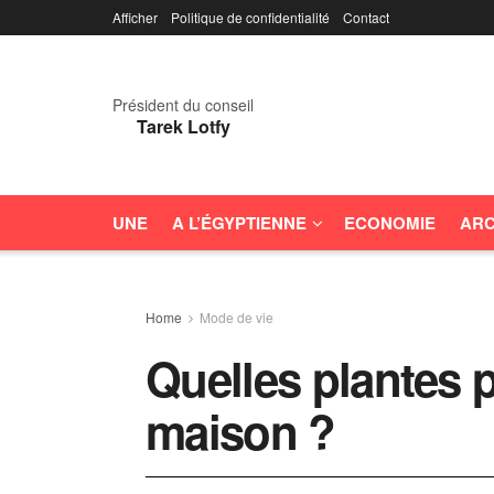
Afficher
Politique de confidentialité
Contact
Président du conseil
Tarek Lotfy
UNE
A L’ÉGYPTIENNE
ECONOMIE
ARC
Home
Mode de vie
Quelles plantes 
maison ?