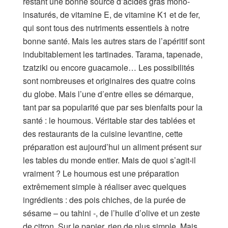
restant une bonne source d’acides gras mono-
insaturés, de vitamine E, de vitamine K1 et de fer,
qui sont tous des nutriments essentiels à notre
bonne santé. Mais les autres stars de l’apéritif sont
indubitablement les tartinades. Tarama, tapenade,
tzatziki ou encore guacamole… Les possibilités
sont nombreuses et originaires des quatre coins
du globe. Mais l’une d’entre elles se démarque,
tant par sa popularité que par ses bienfaits pour la
santé : le houmous. Véritable star des tablées et
des restaurants de la cuisine levantine, cette
préparation est aujourd’hui un aliment présent sur
les tables du monde entier. Mais de quoi s’agit-il
vraiment ? Le houmous est une préparation
extrêmement simple à réaliser avec quelques
ingrédients : des pois chiches, de la purée de
sésame – ou tahini -, de l’huile d’olive et un zeste
de citron. Sur le papier, rien de plus simple. Mais