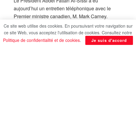
Le Président Abdel Fattah Al-Sissi a eu
aujourd’hui un entretien téléphonique avec le
Premier ministre canadien, M. Mark Carney.
Ce site web utilise des cookies. En poursuivant votre navigation sur
Le porte-parole officiel de la présidence de la
ce site Web, vous acceptez l'utilisation de cookies. Consultez notre
République a indiqué que le Président Al-Sissi a
Politique de confidentialité et de cookies
.
Je suis d'accord
félicité M. Carney pour sa récente victoire aux
élections générales, reflet de la confiance des
électeurs canadiens. Il lui a adressé ses vœux de
succès dans ses fonctions, exprimant le souhait
de renforcer les relations de coopération entre
l’Égypte et le Canada.
L’ambassadeur Mohamed El-Chennawy, porte-
parole officiel, a ajouté que l’entretien a porté sur
les moyens de renforcer les relations bilatérales,
notamment dans les domaines économique,
commercial et des investissements, dans l’intérêt