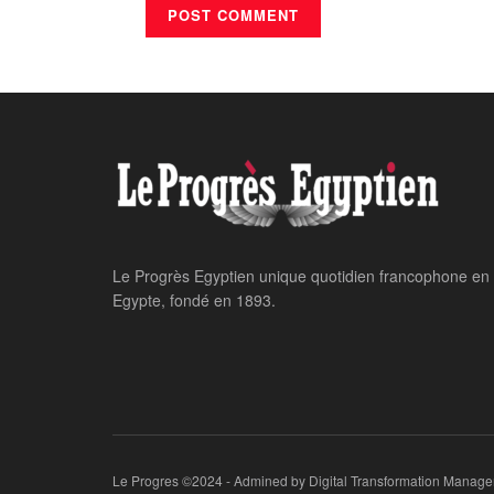
Le Progrès Egyptien unique quotidien francophone en
Egypte, fondé en 1893.
Le Progres ©2024 - Admined by Digital Transformation Manage