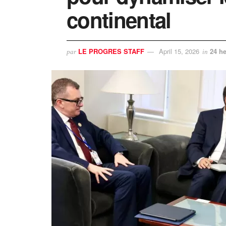
continental
LE PROGRES STAFF
April 15, 2026
24 he
par
in