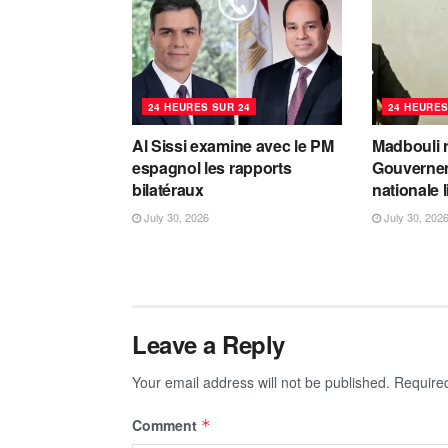
24 HEURES SUR 24
24 HEURES
Al Sissi examine avec le PM
Madbouli r
espagnol les rapports
Gouvernem
bilatéraux
nationale 
July 30, 2026
July 30, 202
Leave a Reply
Your email address will not be published.
Require
Comment
*