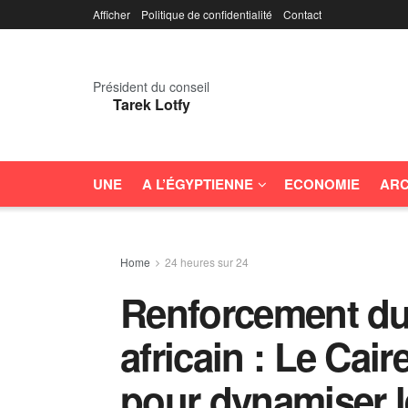
Afficher
Politique de confidentialité
Contact
Président du conseil
Tarek Lotfy
UNE
A L’ÉGYPTIENNE
ECONOMIE
ARC
Home
24 heures sur 24
Renforcement du 
africain : Le Cai
pour dynamiser 