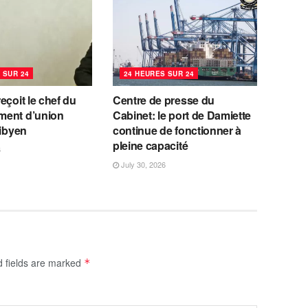
 SUR 24
24 HEURES SUR 24
eçoit le chef du
Centre de presse du
ent d’union
Cabinet: le port de Damiette
libyen
continue de fonctionner à
pleine capacité
6
July 30, 2026
d fields are marked
*